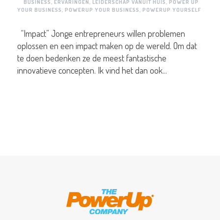
BUSINESS
,
ERVARINGEN
,
LEIDERSCHAP VANUIT HUIS
,
POWER UP
YOUR BUSINESS
,
POWERUP YOUR BUSINESS
,
POWERUP YOURSELF
“Impact” Jonge entrepreneurs willen problemen
oplossen en een impact maken op de wereld. Om dat
te doen bedenken ze de meest fantastische
innovatieve concepten. Ik vind het dan ook...