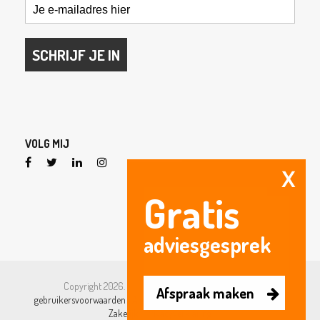
SCHRIJF JE IN
VOLG MIJ
X
Gratis
adviesgesprek
Copyright 2026. All Right Reserved. |
Algemene- en
Afspraak maken
gebruikersvoorwaarden
|
Algemene- en gebruikersvoorwaarden –
Zakelijk
|
Privacyverklaring