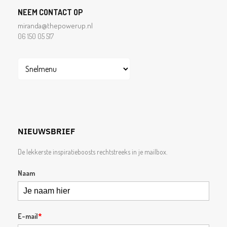
NEEM CONTACT OP
miranda@thepowerup.nl
06 150 05 517
NIEUWSBRIEF
De lekkerste inspiratieboosts rechtstreeks in je mailbox.
Naam
E-mail
*