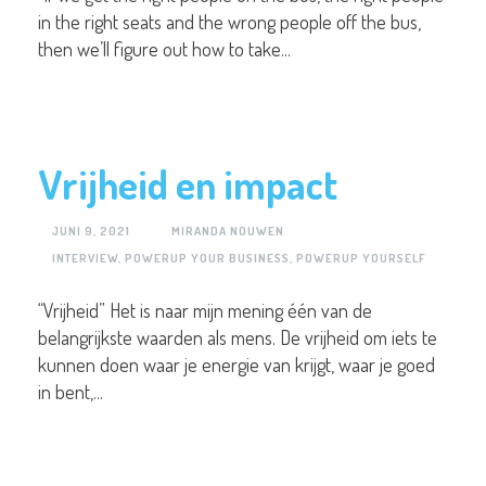
in the right seats and the wrong people off the bus,
then we’ll figure out how to take...
Vrijheid en impact
JUNI 9, 2021
MIRANDA NOUWEN
INTERVIEW
,
POWERUP YOUR BUSINESS
,
POWERUP YOURSELF
“Vrijheid” Het is naar mijn mening één van de
belangrijkste waarden als mens. De vrijheid om iets te
kunnen doen waar je energie van krijgt, waar je goed
in bent,...