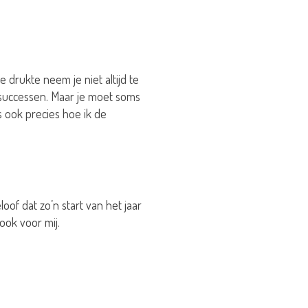
 drukte neem je niet altijd te
of successen. Maar je moet soms
 ook precies hoe ik de
oof dat zo’n start van het jaar
 ook voor mij.