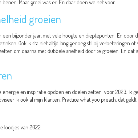
te benen. Maar groei was er! En daar doen we het voor.
elheid groeien
n een bijzonder jaar, met vele hoogte en dieptepunten. En door de
ezinken. Ook ik sta niet altijd lang genoeg stil bij verbeteringen 
etten om daarna met dubbele snelheid door te groeien. En dat is
ren
we energie en inspiratie opdoen en doelen zetten voor 2023. Ik gel
dviseer ik ook al mijn klanten. Practice what you preach, dat geldt
te loodjes van 2022!