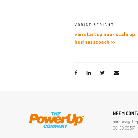
VORIGE BERICHT
van startup naar scale up:
businesscoach >>
NEEM CONT
miranda@the
06 150 05 517