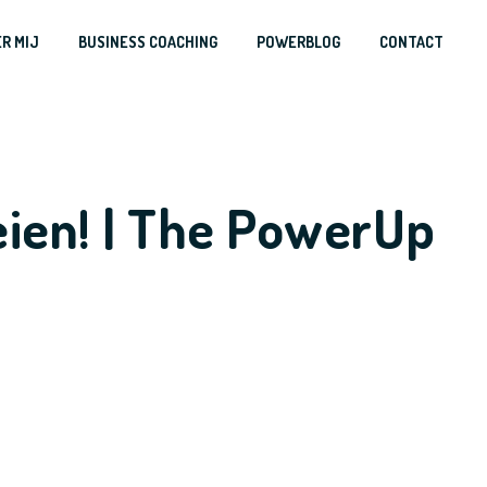
R MIJ
BUSINESS COACHING
POWERBLOG
CONTACT
eien! | The PowerUp