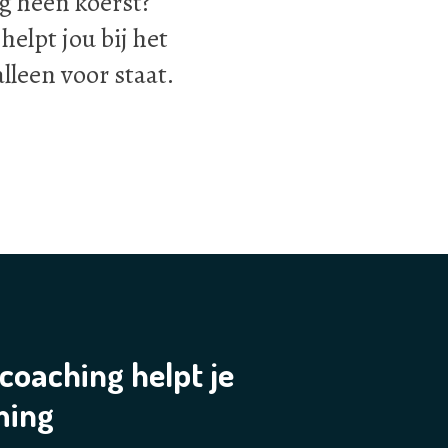
ng heen koerst?
helpt jou bij het
alleen voor staat.
 coaching helpt je
ming