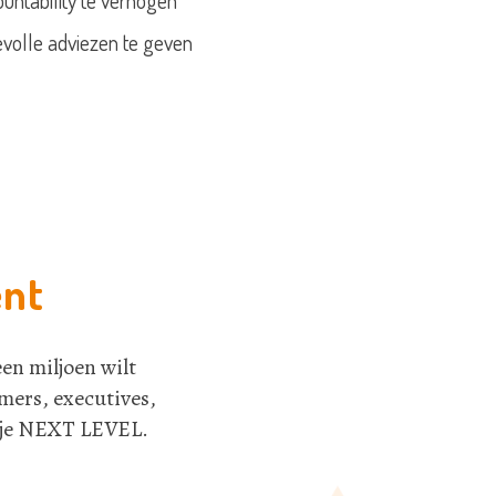
untability te verhogen
volle adviezen te geven
ent
een miljoen wilt
mers, executives,
ij je NEXT LEVEL.