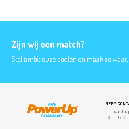
Zijn wij een match?
Stel ambitieuze doelen en maak ze waar. I
NEEM CONT
miranda@the
06 150 05 517