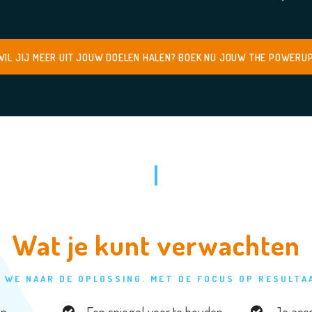
WIL JIJ MEER UIT JOUW DOELEN HALEN? BOEK NU JOUW THE POWERUP
Wat je kunt verwachten
 WE NAAR DE OPLOSSING. MET DE FOCUS OP RESULTAAT